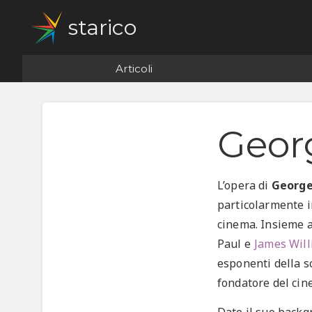
starico
Articoli
Geor
L’opera di
George
particolarmente i
cinema. Insieme a
Paul e
James Wil
esponenti della
s
fondatore del cin