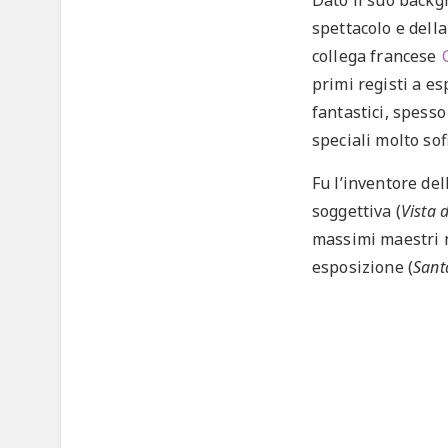
Dato il suo backg
spettacolo e della
collega francese
primi registi a es
fantastici, spesso 
speciali molto sofi
Fu l’inventore del
soggettiva (
Vista 
massimi maestri n
esposizione (
Sant